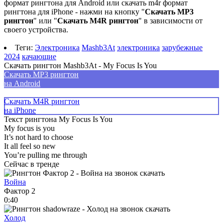
формат рингтона для Android или скачать m4r формат
рингтона для iPhone - нажми на кнопку "
Скачать MP3
рингтон
" или "
Скачать M4R рингтон
" в зависимости от
своего устройства.
Теги:
Электроника
Mashb3At
электроника
зарубежные
2024
качающие
Скачать рингтон Mashb3At - My Focus Is You
Скачать MP3 рингтон
на Android
Скачать M4R рингтон
на iPhone
Текст рингтона My Focus Is You
My focus is you
It’s not hard to choose
It all feel so new
You’re pulling me through
Сейчас в тренде
Война
Фактор 2
0:40
Холод