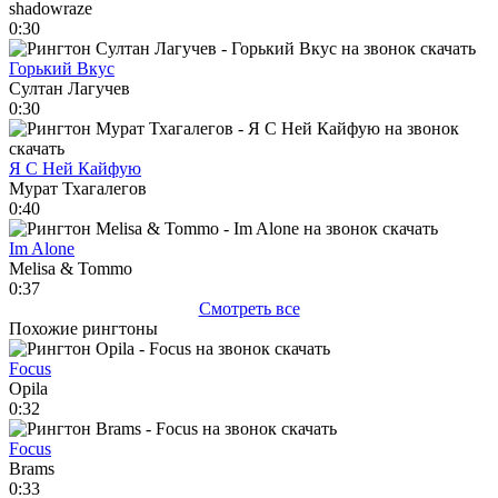
shadowraze
0:30
Горький Вкус
Султан Лагучев
0:30
Я С Ней Кайфую
Мурат Тхагалегов
0:40
Im Alone
Melisa & Tommo
0:37
Смотреть все
Похожие рингтоны
Focus
Opila
0:32
Focus
Brams
0:33