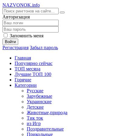
NA
ZVONOK
.info
Авторизация
Запомнить меня
Войти
Регистрация
Забыл пароль
Главная
Популярно сейчас
ТОП месяца
Лучшие ТОП 100
Горячие
Категории
Русские
Зарубежные
Украинские
Детские
Животные,природа
Тик ток
из Игр
Поздравительные
Прикольные