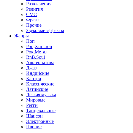
Развлечения
Религия
СМС
Фразы
Прочие
Звуковые эффекты
Жанры
Поп
Рэп,Хип-хоп
Рок,Метал
RnB,Soul
Альтернатива
Джаз
Индийские
Кантри
Классические
Латинские
Легкая музыка
Мировые
Регги
Танцевальные
Шансон
Электронные
Прочие