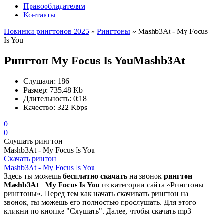
Правообладателям
Контакты
Новинки рингтонов 2025
»
Рингтоны
» Mashb3At - My Focus
Is You
Рингтон My Focus Is You
Mashb3At
Слушали:
186
Размер:
735,48 Kb
Длительность:
0:18
Качество:
322 Kbps
0
0
Слушать рингтон
Mashb3At - My Focus Is You
Скачать ринтон
Mashb3At - My Focus Is You
Здесь ты можешь
бесплатно скачать
на звонок
рингтон
Mashb3At - My Focus Is You
из категории сайта «Рингтоны
рингтоны». Перед тем как начать скачивать рингтон на
звонок, ты можешь его полностью прослушать. Для этого
кликни по кнопке "Слушать". Далее, чтобы скачать mp3