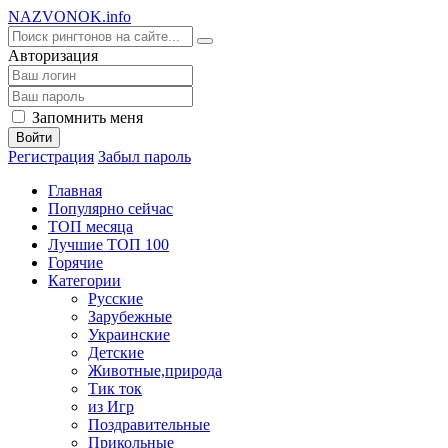
NA
ZVONOK
.info
Авторизация
Запомнить меня
Войти
Регистрация
Забыл пароль
Главная
Популярно сейчас
ТОП месяца
Лучшие ТОП 100
Горячие
Категории
Русские
Зарубежные
Украинские
Детские
Животные,природа
Тик ток
из Игр
Поздравительные
Прикольные