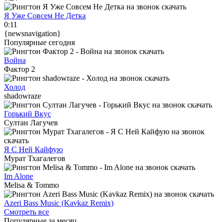
Я Уже Совсем Не Детка
0:11
{newsnavigation}
Популярные сегодня
Война
Фактор 2
Холод
shadowraze
Горький Вкус
Султан Лагучев
Я С Ней Кайфую
Мурат Тхагалегов
Im Alone
Melisa & Tommo
Azeri Bass Music (Kavkaz Remix)
Смотреть все
Популярные за месяц