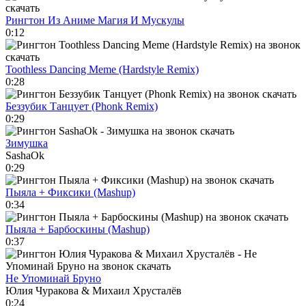
Рингтон Из Аниме Магия И Мускулы
0:12
Toothless Dancing Meme (Hardstyle Remix)
0:28
Беззубик Танцует (Phonk Remix)
0:29
Зимушка
SashaOk
0:29
Пыяла + Фиксики (Mashup)
0:34
Пыяла + Барбоскины (Mashup)
0:37
Не Упоминай Бруно
Юлия Чуракова & Михаил Хрусталёв
0:24