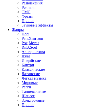
Развлечения
Религия
СМС
Фразы
Прочие
Звуковые эффекты
Жанры
Поп
Рэп,Хип-хоп
Рок,Метал
RnB,Soul
Альтернатива
Джаз
Индийские
Кантри
Классические
Латинские
Легкая музыка
Мировые
Регги
Танцевальные
Шансон
Электронные
Прочие