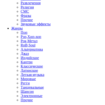
Развлечения
Религия
СМС
Фразы
Прочие
Звуковые эффекты
Жанры
Поп
Рэп,Хип-хоп
Рок,Метал
RnB,Soul
Альтернатива
Джаз
Индийские
Кантри
Классические
Латинские
Легкая музыка
Мировые
Регги
Танцевальные
Шансон
Электронные
Прочие