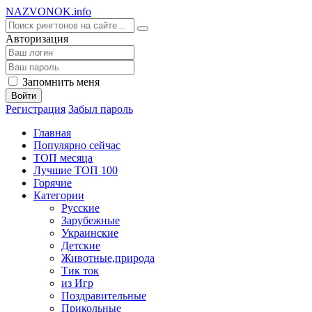
NA
ZVONOK
.info
Авторизация
Запомнить меня
Войти
Регистрация
Забыл пароль
Главная
Популярно сейчас
ТОП месяца
Лучшие ТОП 100
Горячие
Категории
Русские
Зарубежные
Украинские
Детские
Животные,природа
Тик ток
из Игр
Поздравительные
Прикольные