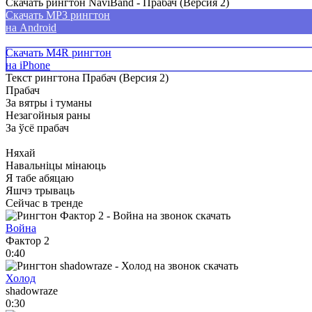
Скачать рингтон NaviBand - Прабач (Версия 2)
Скачать MP3 рингтон
на Android
Скачать M4R рингтон
на iPhone
Текст рингтона Прабач (Версия 2)
Прабач
За вятры і туманы
Незагойныя раны
За ўсё прабач
Няхай
Навальніцы мінаюць
Я табе абяцаю
Яшчэ трываць
Сейчас в тренде
Война
Фактор 2
0:40
Холод
shadowraze
0:30