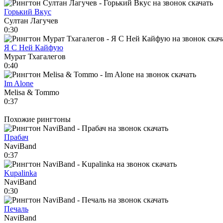
Горький Вкус
Султан Лагучев
0:30
Я С Ней Кайфую
Мурат Тхагалегов
0:40
Im Alone
Melisa & Tommo
0:37
Похожие рингтоны
Прабач
NaviBand
0:37
Kupalinka
NaviBand
0:30
Печаль
NaviBand