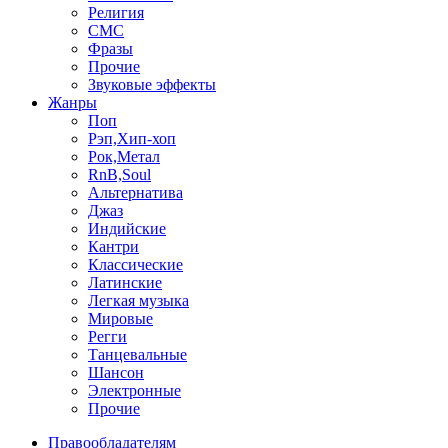
Религия
СМС
Фразы
Прочие
Звуковые эффекты
Жанры
Поп
Рэп,Хип-хоп
Рок,Метал
RnB,Soul
Альтернатива
Джаз
Индийские
Кантри
Классические
Латинские
Легкая музыка
Мировые
Регги
Танцевальные
Шансон
Электронные
Прочие
Правообладателям