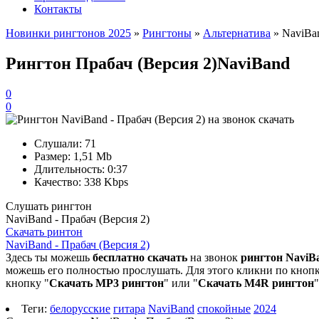
Контакты
Новинки рингтонов 2025
»
Рингтоны
»
Альтернатива
» NaviBan
Рингтон Прабач (Версия 2)
NaviBand
0
0
Слушали:
71
Размер:
1,51 Mb
Длительность:
0:37
Качество:
338 Kbps
Слушать рингтон
NaviBand - Прабач (Версия 2)
Скачать ринтон
NaviBand - Прабач (Версия 2)
Здесь ты можешь
бесплатно скачать
на звонок
рингтон NaviBa
можешь его полностью прослушать. Для этого кликни по кнопке
кнопку "
Скачать MP3 рингтон
" или "
Скачать M4R рингтон
Теги:
белорусские
гитара
NaviBand
спокойные
2024