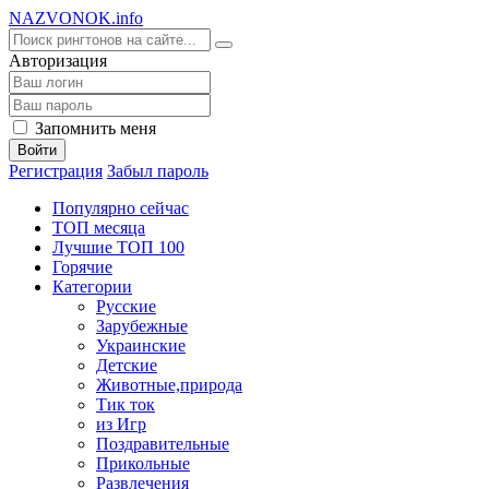
NA
ZVONOK
.info
Авторизация
Запомнить меня
Войти
Регистрация
Забыл пароль
Популярно сейчас
ТОП месяца
Лучшие ТОП 100
Горячие
Категории
Русские
Зарубежные
Украинские
Детские
Животные,природа
Тик ток
из Игр
Поздравительные
Прикольные
Развлечения