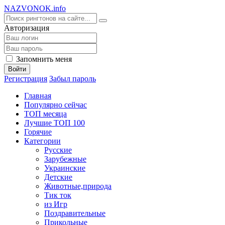
NA
ZVONOK
.info
Авторизация
Запомнить меня
Войти
Регистрация
Забыл пароль
Главная
Популярно сейчас
ТОП месяца
Лучшие ТОП 100
Горячие
Категории
Русские
Зарубежные
Украинские
Детские
Животные,природа
Тик ток
из Игр
Поздравительные
Прикольные