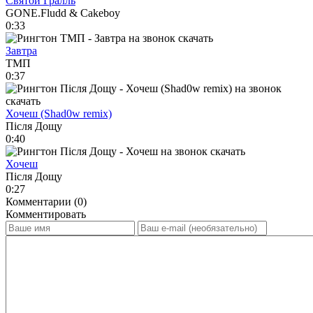
Святой Гралль
GONE.Fludd & Cakeboy
0:33
Завтра
ТМП
0:37
Хочеш (Shad0w remix)
Після Дощу
0:40
Хочеш
Після Дощу
0:27
Комментарии (0)
Комментировать