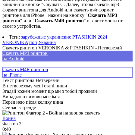
кликни по кнопке "Слушать". Далее, чтобы скачать mp3
формат рингтона для Android или скачать m4r формат
рингтона для iPhone - нажми на кнопку "
Скачать MP3
рингтон
" или "
Скачать M4R рингтон
" в зависимости от
своего устройства.
Теги:
зарубежные
украинские
PTASHKIN
2024
VERONIKA
поп
Украина
Скачать рингтон VERONIKA & PTASHKIN - Нетверезий
Скачать MP3 рингтон
на Android
Скачать M4R рингтон
на iPhone
Текст рингтона Нетверезий
В нетверезому мені стані пиши
Згадай кожен момент що ми з тобой прожили
Випадково вимови моє ім’я
Перед нею після келиху вина
Сейчас в тренде
Война
Фактор 2
0:40