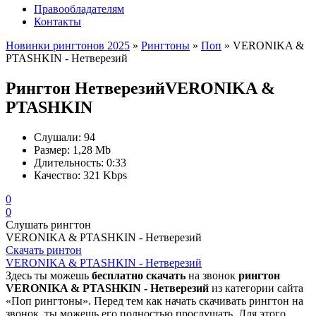
Правообладателям
Контакты
Новинки рингтонов 2025
»
Рингтоны
»
Поп
» VERONIKA &
PTASHKIN - Нетверезий
Рингтон Нетверезий
VERONIKA &
PTASHKIN
Слушали:
94
Размер:
1,28 Mb
Длительность:
0:33
Качество:
321 Kbps
0
0
Слушать рингтон
VERONIKA & PTASHKIN - Нетверезий
Скачать ринтон
VERONIKA & PTASHKIN - Нетверезий
Здесь ты можешь
бесплатно скачать
на звонок
рингтон
VERONIKA & PTASHKIN - Нетверезий
из категории сайта
«Поп рингтоны». Перед тем как начать скачивать рингтон на
звонок, ты можешь его полностью прослушать. Для этого