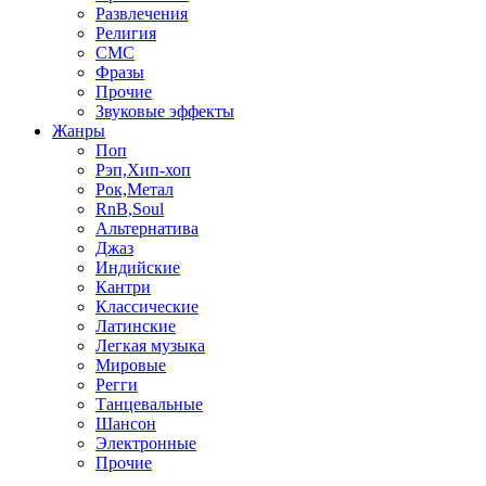
Развлечения
Религия
СМС
Фразы
Прочие
Звуковые эффекты
Жанры
Поп
Рэп,Хип-хоп
Рок,Метал
RnB,Soul
Альтернатива
Джаз
Индийские
Кантри
Классические
Латинские
Легкая музыка
Мировые
Регги
Танцевальные
Шансон
Электронные
Прочие