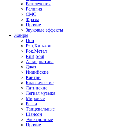
Развлечения
Религия
СМС
Фразы
Прочие
Звуковые эффекты
Жанры
Поп
Рэп,Хип-хоп
Рок,Метал
RnB,Soul
Альтернатива
Джаз
Индийские
Кантри
Классические
Латинские
Легкая музыка
Мировые
Регги
Танцевальные
Шансон
Электронные
Прочие