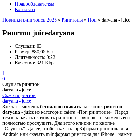
Правообладателям
Контакты
Новинки рингтонов 2025
»
Рингтоны
»
Поп
» daryana - juice
Рингтон juice
daryana
Слушали:
83
Размер:
880,66 Kb
Длительность:
0:22
Качество:
321 Kbps
1
0
Слушать рингтон
daryana - juice
Скачать ринтон
daryana - juice
Здесь ты можешь
бесплатно скачать
на звонок
рингтон
daryana - juice
из категории сайта «Поп рингтоны». Перед
тем как начать скачивать рингтон на звонок, ты можешь его
полностью прослушать. Для этого кликни по кнопке
"Слушать". Далее, чтобы скачать mp3 формат рингтона для
Android или скачать m4r формат рингтона для iPhone - нажми