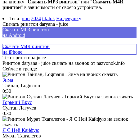
на кнопку "
Скачать MP3 рингтон
" или "
Скачать M4R
рингтон
" в зависимости от своего устройства.
Теги:
поп
2024
tik-tok
На девушку
Скачать рингтон daryana - juice
Скачать MP3 рингтон
на Android
Скачать M4R рингтон
на iPhone
Текст рингтона juice
Рингтон daryana - juice скачать на звонок от nazvonok.info
Сейчас в тренде
Зима
Тайпан, Logmarin
0:30
Горький Вкус
Султан Лагучев
0:30
Я С Ней Кайфую
Мурат Тхагалегов