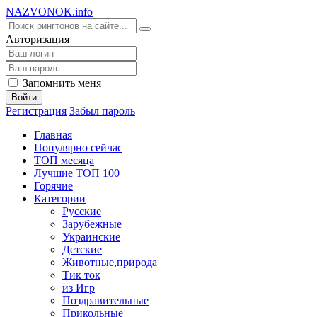
NA
ZVONOK
.info
Авторизация
Запомнить меня
Войти
Регистрация
Забыл пароль
Главная
Популярно сейчас
ТОП месяца
Лучшие ТОП 100
Горячие
Категории
Русские
Зарубежные
Украинские
Детские
Животные,природа
Тик ток
из Игр
Поздравительные
Прикольные