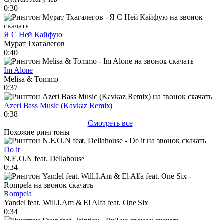
0:30
Я С Ней Кайфую
Мурат Тхагалегов
0:40
Im Alone
Melisa & Tommo
0:37
Azeri Bass Music (Kavkaz Remix)
0:38
Смотреть все
Похожие рингтоны
Do it
N.E.O.N feat. Dellahouse
0:34
Rompela
Yandel feat. Will.I.Am & El Alfa feat. One Six
0:34