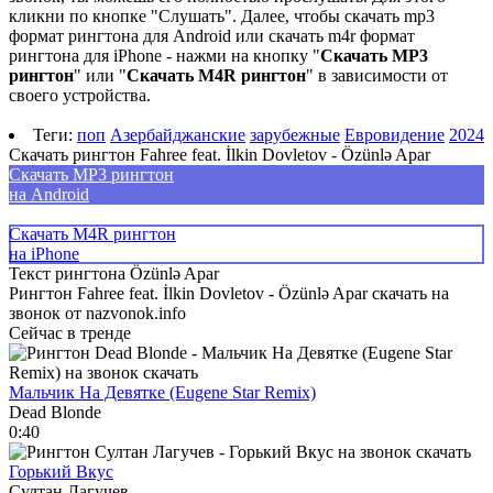
кликни по кнопке "Слушать". Далее, чтобы скачать mp3
формат рингтона для Android или скачать m4r формат
рингтона для iPhone - нажми на кнопку "
Скачать MP3
рингтон
" или "
Скачать M4R рингтон
" в зависимости от
своего устройства.
Теги:
поп
Азербайджанские
зарубежные
Евровидение
2024
Скачать рингтон Fahree feat. İlkin Dovletov - Özünlə Apar
Скачать MP3 рингтон
на Android
Скачать M4R рингтон
на iPhone
Текст рингтона Özünlə Apar
Рингтон Fahree feat. İlkin Dovletov - Özünlə Apar скачать на
звонок от nazvonok.info
Сейчас в тренде
Мальчик На Девятке (Eugene Star Remix)
Dead Blonde
0:40
Горький Вкус
Султан Лагучев