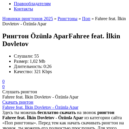
Правообладателям
Контакты
Новинки рингтонов 2025
»
Рингтоны
»
Поп
» Fahree feat. İlkin
Dovletov - Özünlə Apar
Рингтон Özünlə Apar
Fahree feat. İlkin
Dovletov
Слушали:
55
Размер:
1,02 Mb
Длительность:
0:26
Качество:
321 Kbps
0
0
Слушать рингтон
Fahree feat. İlkin Dovletov - Özünlə Apar
Скачать ринтон
Fahree feat. İlkin Dovletov - Özünlə Apar
Здесь ты можешь
бесплатно скачать
на звонок
рингтон
Fahree feat. İlkin Dovletov - Özünlə Apar
из категории сайта
«Поп рингтоны». Перед тем как начать скачивать рингтон на
звонок, ты можешь его полностью прослушать. Для этого