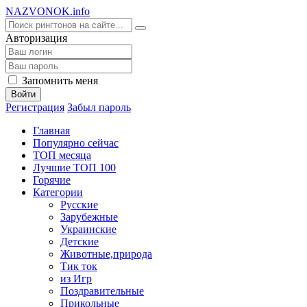
NA
ZVONOK
.info
Авторизация
Запомнить меня
Войти
Регистрация
Забыл пароль
Главная
Популярно сейчас
ТОП месяца
Лучшие ТОП 100
Горячие
Категории
Русские
Зарубежные
Украинские
Детские
Животные,природа
Тик ток
из Игр
Поздравительные
Прикольные