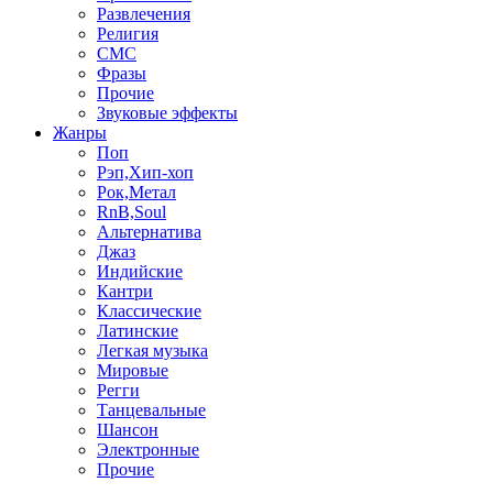
Развлечения
Религия
СМС
Фразы
Прочие
Звуковые эффекты
Жанры
Поп
Рэп,Хип-хоп
Рок,Метал
RnB,Soul
Альтернатива
Джаз
Индийские
Кантри
Классические
Латинские
Легкая музыка
Мировые
Регги
Танцевальные
Шансон
Электронные
Прочие