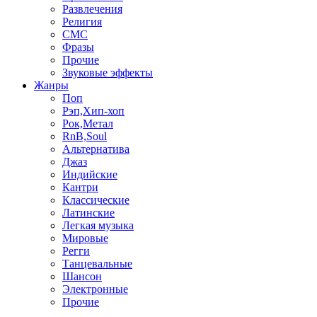
Развлечения
Религия
СМС
Фразы
Прочие
Звуковые эффекты
Жанры
Поп
Рэп,Хип-хоп
Рок,Метал
RnB,Soul
Альтернатива
Джаз
Индийские
Кантри
Классические
Латинские
Легкая музыка
Мировые
Регги
Танцевальные
Шансон
Электронные
Прочие