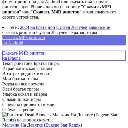
формат рингтона для Android или скачать m4r формат
рингтона для iPhone - нажми на кнопку "
Скачать MP3
рингтон
" или "
Скачать M4R рингтон
" в зависимости от
своего устройства.
Теги:
2024
на брата
поп
Султан Лагучев
кавказские
Скачать рингтон Султан Лагучев - Братья тигры
Скачать MP3 рингтон
на Android
Скачать M4R рингтон
на iPhone
Текст рингтона Братья тигры
Играй жизнь как фильмы
В титрах родных имена
Мои братья тигры
Рядом во все времена
Эээй братья тигры
Улыбка оскал и вперед
С нами плохи игры
С чем ты пришел то и ждет
Сейчас в тренде
Мальчик На Девятке (Eugene Star Remix)