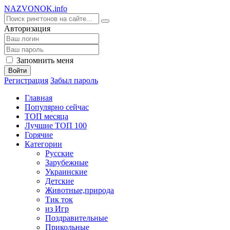
NA
ZVONOK
.info
Авторизация
Запомнить меня
Войти
Регистрация
Забыл пароль
Главная
Популярно сейчас
ТОП месяца
Лучшие ТОП 100
Горячие
Категории
Русские
Зарубежные
Украинские
Детские
Животные,природа
Тик ток
из Игр
Поздравительные
Прикольные