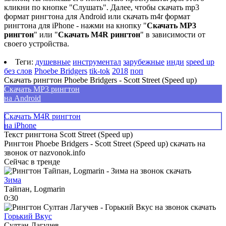
кликни по кнопке "Слушать". Далее, чтобы скачать mp3
формат рингтона для Android или скачать m4r формат
рингтона для iPhone - нажми на кнопку "
Скачать MP3
рингтон
" или "
Скачать M4R рингтон
" в зависимости от
своего устройства.
Теги:
душевные
инструментал
зарубежные
инди
speed up
без слов
Phoebe Bridgers
tik-tok
2018
поп
Скачать рингтон Phoebe Bridgers - Scott Street (Speed up)
Скачать MP3 рингтон
на Android
Скачать M4R рингтон
на iPhone
Текст рингтона Scott Street (Speed up)
Рингтон Phoebe Bridgers - Scott Street (Speed up) скачать на
звонок от nazvonok.info
Сейчас в тренде
Зима
Тайпан, Logmarin
0:30
Горький Вкус
Султан Лагучев