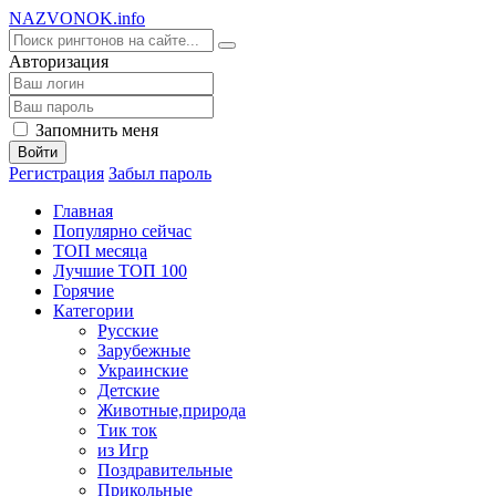
NA
ZVONOK
.info
Авторизация
Запомнить меня
Войти
Регистрация
Забыл пароль
Главная
Популярно сейчас
ТОП месяца
Лучшие ТОП 100
Горячие
Категории
Русские
Зарубежные
Украинские
Детские
Животные,природа
Тик ток
из Игр
Поздравительные
Прикольные