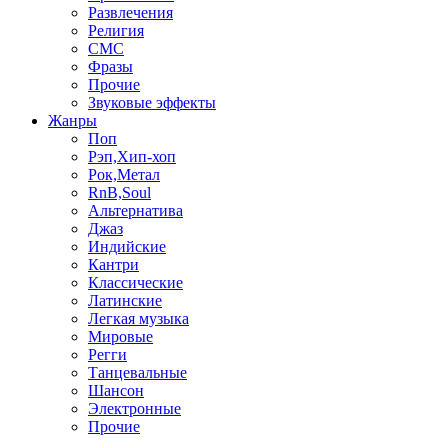
Развлечения
Религия
СМС
Фразы
Прочие
Звуковые эффекты
Жанры
Поп
Рэп,Хип-хоп
Рок,Метал
RnB,Soul
Альтернатива
Джаз
Индийские
Кантри
Классические
Латинские
Легкая музыка
Мировые
Регги
Танцевальные
Шансон
Электронные
Прочие