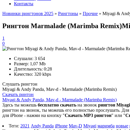
Контакты
Новинки рингтонов 2025
»
Рингтоны
»
Прочие
» Miyagi & Andy
Рингтон Marmalade (Marimba Remix)
Mi
1
0
Слушали:
3 654
Размер:
1,07 Mb
Длительность:
0:28
Качество:
320 kbps
Слушать рингтон
Miyagi & Andy Panda, Mav-d - Marmalade (Marimba Remix)
Скачать ринтон
Miyagi & Andy Panda, Mav-d - Marmalade (Marimba Remix)
Здесь ты можешь
бесплатно скачать
на звонок
рингтон Miyagi
рингтон на звонок, ты можешь его полностью прослушать. Для 
для iPhone - нажми на кнопку "
Скачать MP3 рингтон
" или "
С
Теги:
2021
Andy Panda
iPhone
Mav-D
Miyagi
маримба
новые