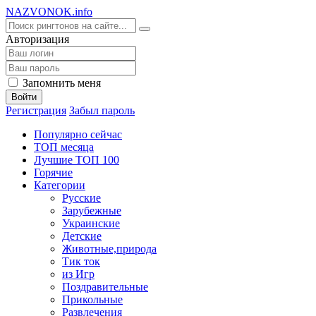
NA
ZVONOK
.info
Авторизация
Запомнить меня
Войти
Регистрация
Забыл пароль
Популярно сейчас
ТОП месяца
Лучшие ТОП 100
Горячие
Категории
Русские
Зарубежные
Украинские
Детские
Животные,природа
Тик ток
из Игр
Поздравительные
Прикольные
Развлечения