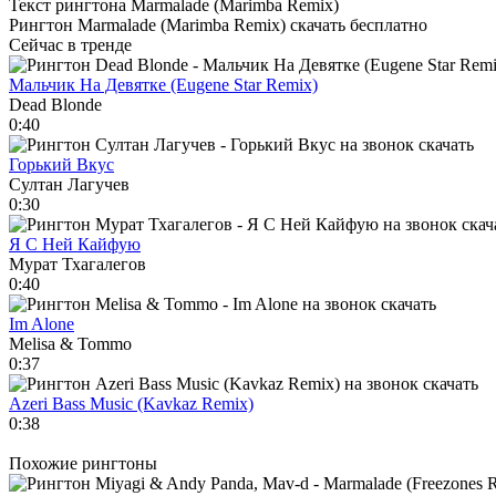
Текст рингтона Marmalade (Marimba Remix)
Рингтон Marmalade (Marimba Remix) скачать бесплатно
Сейчас в тренде
Мальчик На Девятке (Eugene Star Remix)
Dead Blonde
0:40
Горький Вкус
Султан Лагучев
0:30
Я С Ней Кайфую
Мурат Тхагалегов
0:40
Im Alone
Melisa & Tommo
0:37
Azeri Bass Music (Kavkaz Remix)
0:38
Похожие рингтоны