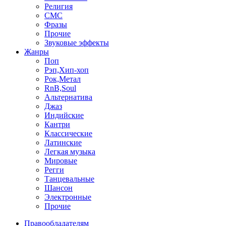
Религия
СМС
Фразы
Прочие
Звуковые эффекты
Жанры
Поп
Рэп,Хип-хоп
Рок,Метал
RnB,Soul
Альтернатива
Джаз
Индийские
Кантри
Классические
Латинские
Легкая музыка
Мировые
Регги
Танцевальные
Шансон
Электронные
Прочие
Правообладателям