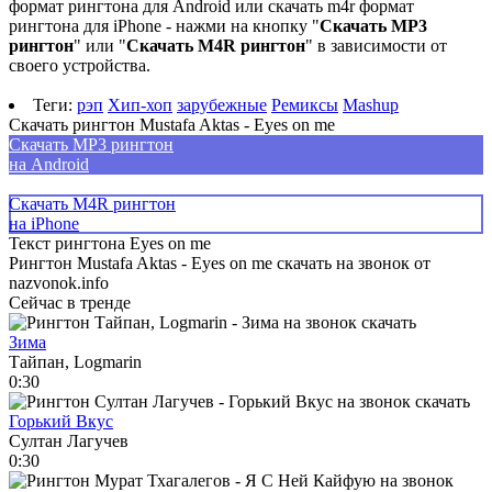
формат рингтона для Android или скачать m4r формат
рингтона для iPhone - нажми на кнопку "
Скачать MP3
рингтон
" или "
Скачать M4R рингтон
" в зависимости от
своего устройства.
Теги:
рэп
Хип-хоп
зарубежные
Ремиксы
Mashup
Скачать рингтон Mustafa Aktas - Eyes on me
Скачать MP3 рингтон
на Android
Скачать M4R рингтон
на iPhone
Текст рингтона Eyes on me
Рингтон Mustafa Aktas - Eyes on me скачать на звонок от
nazvonok.info
Сейчас в тренде
Зима
Тайпан, Logmarin
0:30
Горький Вкус
Султан Лагучев
0:30