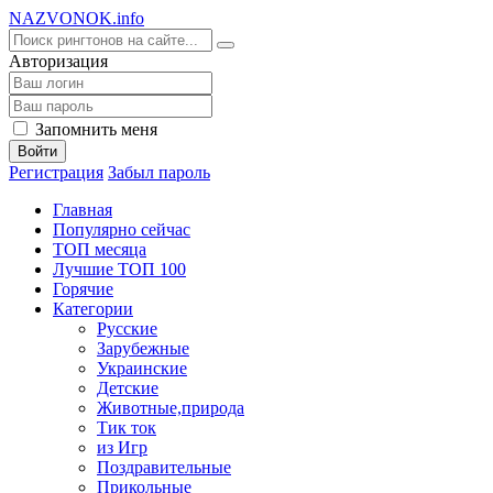
NA
ZVONOK
.info
Авторизация
Запомнить меня
Войти
Регистрация
Забыл пароль
Главная
Популярно сейчас
ТОП месяца
Лучшие ТОП 100
Горячие
Категории
Русские
Зарубежные
Украинские
Детские
Животные,природа
Тик ток
из Игр
Поздравительные
Прикольные