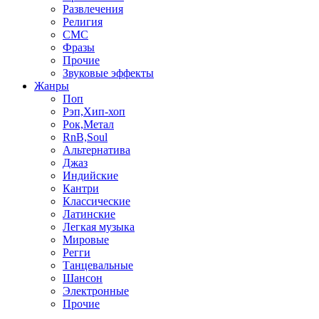
Развлечения
Религия
СМС
Фразы
Прочие
Звуковые эффекты
Жанры
Поп
Рэп,Хип-хоп
Рок,Метал
RnB,Soul
Альтернатива
Джаз
Индийские
Кантри
Классические
Латинские
Легкая музыка
Мировые
Регги
Танцевальные
Шансон
Электронные
Прочие