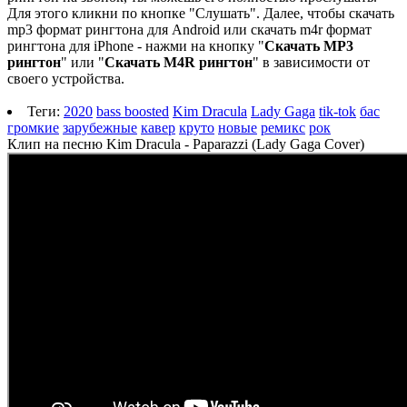
Для этого кликни по кнопке "Слушать". Далее, чтобы скачать
mp3 формат рингтона для Android или скачать m4r формат
рингтона для iPhone - нажми на кнопку "
Скачать MP3
рингтон
" или "
Скачать M4R рингтон
" в зависимости от
своего устройства.
Теги:
2020
bass boosted
Kim Dracula
Lady Gaga
tik-tok
бас
громкие
зарубежные
кавер
круто
новые
ремикс
рок
Клип на песню Kim Dracula - Paparazzi (Lady Gaga Cover)