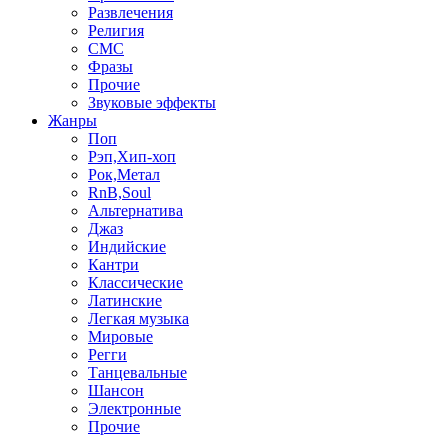
Развлечения
Религия
СМС
Фразы
Прочие
Звуковые эффекты
Жанры
Поп
Рэп,Хип-хоп
Рок,Метал
RnB,Soul
Альтернатива
Джаз
Индийские
Кантри
Классические
Латинские
Легкая музыка
Мировые
Регги
Танцевальные
Шансон
Электронные
Прочие