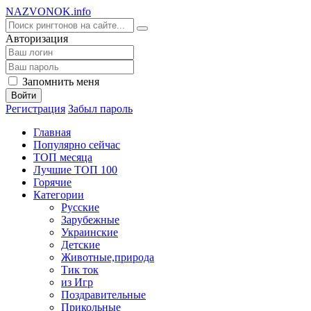
NA
ZVONOK
.info
Авторизация
Запомнить меня
Войти
Регистрация
Забыл пароль
Главная
Популярно сейчас
ТОП месяца
Лучшие ТОП 100
Горячие
Категории
Русские
Зарубежные
Украинские
Детские
Животные,природа
Тик ток
из Игр
Поздравительные
Прикольные