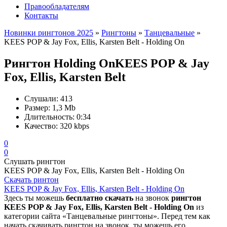
Правообладателям
Контакты
Новинки рингтонов 2025
»
Рингтоны
»
Танцевальные
»
KEES POP & Jay Fox, Ellis, Karsten Belt - Holding On
Рингтон Holding On
KEES POP & Jay
Fox, Ellis, Karsten Belt
Слушали:
413
Размер:
1,3 Mb
Длительность:
0:34
Качество:
320 kbps
0
0
Слушать рингтон
KEES POP & Jay Fox, Ellis, Karsten Belt - Holding On
Скачать ринтон
KEES POP & Jay Fox, Ellis, Karsten Belt - Holding On
Здесь ты можешь
бесплатно скачать
на звонок
рингтон
KEES POP & Jay Fox, Ellis, Karsten Belt - Holding On
из
категории сайта «Танцевальные рингтоны». Перед тем как
начать скачивать рингтон на звонок, ты можешь его