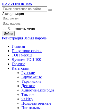
NA
ZVONOK
.info
Авторизация
Запомнить меня
Войти
Регистрация
Забыл пароль
Главная
Популярно сейчас
ТОП месяца
Лучшие ТОП 100
Горячие
Категории
Русские
Зарубежные
Украинские
Детские
Животные,природа
Тик ток
из Игр
Поздравительные
Прикольные