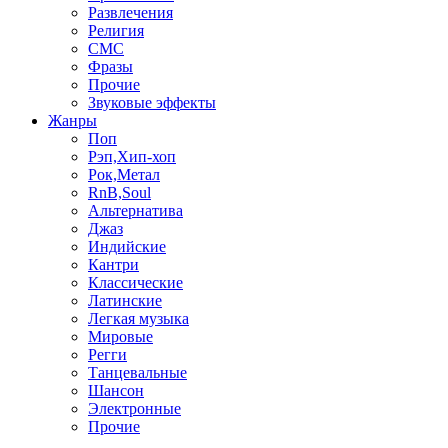
Развлечения
Религия
СМС
Фразы
Прочие
Звуковые эффекты
Жанры
Поп
Рэп,Хип-хоп
Рок,Метал
RnB,Soul
Альтернатива
Джаз
Индийские
Кантри
Классические
Латинские
Легкая музыка
Мировые
Регги
Танцевальные
Шансон
Электронные
Прочие