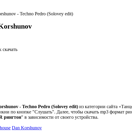
shunov - Techno Pedro (Solovey edit)
Korshunov
rshunov - Techno Pedro (Solovey edit)
из категории сайта «Танц
икни по кнопке "Слушать". Далее, чтобы скачать mp3 формат рин
R рингтон
" в зависимости от своего устройства.
house
Dan Korshunov