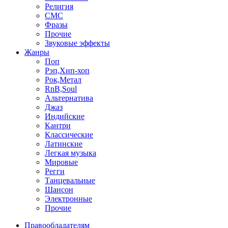
Религия
СМС
Фразы
Прочие
Звуковые эффекты
Жанры
Поп
Рэп,Хип-хоп
Рок,Метал
RnB,Soul
Альтернатива
Джаз
Индийские
Кантри
Классические
Латинские
Легкая музыка
Мировые
Регги
Танцевальные
Шансон
Электронные
Прочие
Правообладателям