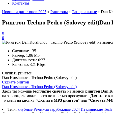
Контакты
Новинки рингтонов 2025
»
Рингтоны
»
Танцевальные
» Dan Kor
Рингтон Techno Pedro (Solovey edit)
Dan 
0
0
Слушали:
135
Размер:
1,06 Mb
Длительность:
0:27
Качество:
321 Kbps
Слушать рингтон
Dan Korshunov - Techno Pedro (Solovey edit)
Скачать ринтон
Dan Korshunov - Techno Pedro (Solovey edit)
Здесь ты можешь
бесплатно скачать
на звонок
рингтон Dan Ko
на звонок, ты можешь его полностью прослушать. Для этого кл
- нажми на кнопку "
Скачать MP3 рингтон
" или "
Скачать M4
Теги:
клубные
Ремиксы
зарубежные
2024
Итальянские
Tech 