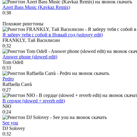
Azeri Bass Music (Kavkaz Remix)
0:38
Похожие рингтоны
Я заберу тебя с собой в Новый год (solovey edit)
FRANKLY, Тай Василисин
0:32
Answer phone (slowed edit)
Tom Odell
0:33
Pedro
Raffaella Carrà
0:27
В сердце (slowed + reverb edit)
NЮ
0:24
See you
DJ Solovey
0:32