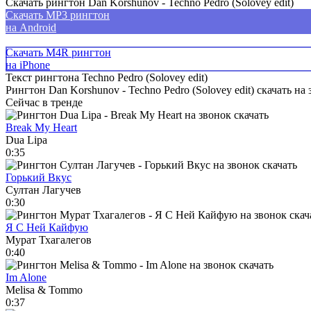
Скачать рингтон Dan Korshunov - Techno Pedro (Solovey edit)
Скачать MP3 рингтон
на Android
Скачать M4R рингтон
на iPhone
Текст рингтона Techno Pedro (Solovey edit)
Рингтон Dan Korshunov - Techno Pedro (Solovey edit) скачать на 
Сейчас в тренде
Break My Heart
Dua Lipa
0:35
Горький Вкус
Султан Лагучев
0:30
Я С Ней Кайфую
Мурат Тхагалегов
0:40
Im Alone
Melisa & Tommo
0:37