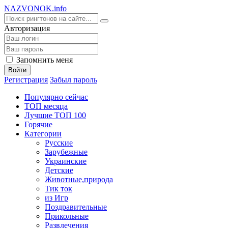
NA
ZVONOK
.info
Авторизация
Запомнить меня
Войти
Регистрация
Забыл пароль
Популярно сейчас
ТОП месяца
Лучшие ТОП 100
Горячие
Категории
Русские
Зарубежные
Украинские
Детские
Животные,природа
Тик ток
из Игр
Поздравительные
Прикольные
Развлечения