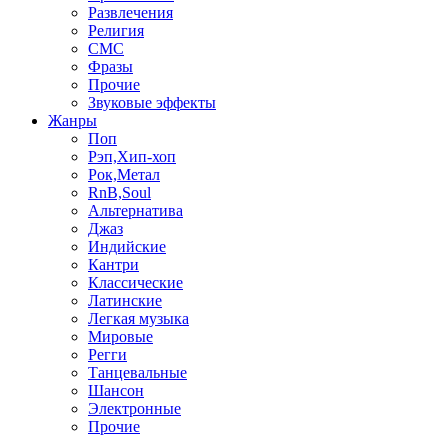
Развлечения
Религия
СМС
Фразы
Прочие
Звуковые эффекты
Жанры
Поп
Рэп,Хип-хоп
Рок,Метал
RnB,Soul
Альтернатива
Джаз
Индийские
Кантри
Классические
Латинские
Легкая музыка
Мировые
Регги
Танцевальные
Шансон
Электронные
Прочие