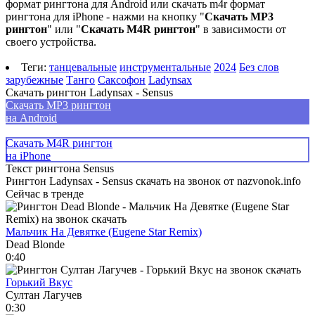
формат рингтона для Android или скачать m4r формат
рингтона для iPhone - нажми на кнопку "
Скачать MP3
рингтон
" или "
Скачать M4R рингтон
" в зависимости от
своего устройства.
Теги:
танцевальные
инструментальные
2024
Без слов
зарубежные
Танго
Саксофон
Ladynsax
Скачать рингтон Ladynsax - Sensus
Скачать MP3 рингтон
на Android
Скачать M4R рингтон
на iPhone
Текст рингтона Sensus
Рингтон Ladynsax - Sensus скачать на звонок от nazvonok.info
Сейчас в тренде
Мальчик На Девятке (Eugene Star Remix)
Dead Blonde
0:40
Горький Вкус
Султан Лагучев
0:30