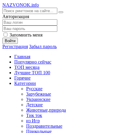
NA
ZVONOK
.info
Авторизация
Запомнить меня
Войти
Регистрация
Забыл пароль
Главная
Популярно сейчас
ТОП месяца
Лучшие ТОП 100
Горячие
Категории
Русские
Зарубежные
Украинские
Детские
Животные,природа
Тик ток
из Игр
Поздравительные
Прикольные