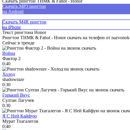
Скачать рингтон ТНМК & Fahot - Honor
Скачать MP3 рингтон
на Android
Скачать M4R рингтон
на iPhone
Текст рингтона Honor
Рингтон ТНМК & Fahot - Honor скачать на телефон от nazvonok.
Сейчас в тренде
Война
Фактор 2
0:40
Холод
shadowraze
0:30
Горький Вкус
Султан Лагучев
0:30
Я С Ней Кайфую
Мурат Тхагалегов
0:40