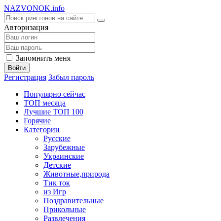
NA
ZVONOK
.info
Авторизация
Запомнить меня
Войти
Регистрация
Забыл пароль
Популярно сейчас
ТОП месяца
Лучшие ТОП 100
Горячие
Категории
Русские
Зарубежные
Украинские
Детские
Животные,природа
Тик ток
из Игр
Поздравительные
Прикольные
Развлечения