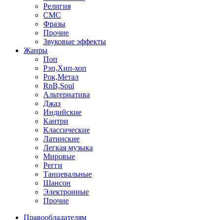
Религия
СМС
Фразы
Прочие
Звуковые эффекты
Жанры
Поп
Рэп,Хип-хоп
Рок,Метал
RnB,Soul
Альтернатива
Джаз
Индийские
Кантри
Классические
Латинские
Легкая музыка
Мировые
Регги
Танцевальные
Шансон
Электронные
Прочие
Правообладателям