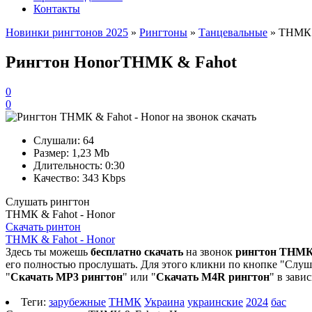
Контакты
Новинки рингтонов 2025
»
Рингтоны
»
Танцевальные
» ТНМК &
Рингтон Honor
ТНМК & Fahot
0
0
Слушали:
64
Размер:
1,23 Mb
Длительность:
0:30
Качество:
343 Kbps
Слушать рингтон
ТНМК & Fahot - Honor
Скачать ринтон
ТНМК & Fahot - Honor
Здесь ты можешь
бесплатно скачать
на звонок
рингтон ТНМК 
его полностью прослушать. Для этого кликни по кнопке "Слуша
"
Скачать MP3 рингтон
" или "
Скачать M4R рингтон
" в зави
Теги:
зарубежные
ТНМК
Украина
украинские
2024
бас