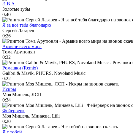
Э.В.А.
Золотые зубы
0:40
Я за всё тебя благодарю
Сергей Лазарев
0:26
Армяне всего мира
Тома Арутюнян
0:32
Ромашки (Remix)
Galibri & Mavik, PHURS, Novoland Music
0:22
Искры
Моя Мишель, ЛСП
0:34
Фейерверк
Моя Мишель, Минаева, Liili
0:20
Я с тобой