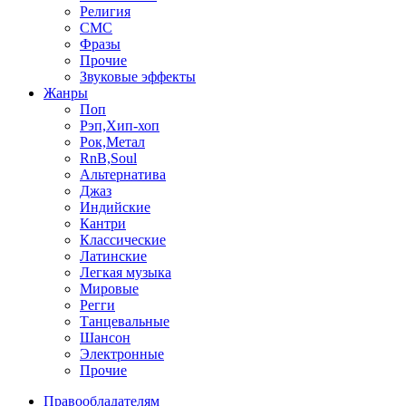
Религия
СМС
Фразы
Прочие
Звуковые эффекты
Жанры
Поп
Рэп,Хип-хоп
Рок,Метал
RnB,Soul
Альтернатива
Джаз
Индийские
Кантри
Классические
Латинские
Легкая музыка
Мировые
Регги
Танцевальные
Шансон
Электронные
Прочие
Правообладателям