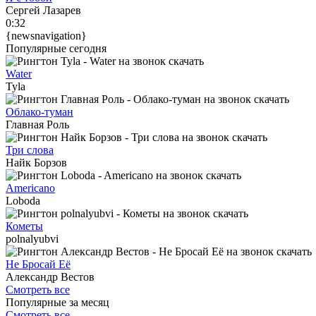
Сергей Лазарев
0:32
{newsnavigation}
Популярные сегодня
Water
Tyla
Облако-туман
Главная Роль
Три слова
Найк Борзов
Americano
Loboda
Кометы
polnalyubvi
Не Бросай Её
Александр Вестов
Смотреть все
Популярные за месяц
Смотреть все