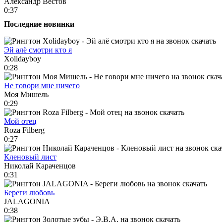
Александр Вестов
0:37
Последние новинки
Эй алё смотри кто я
Xolidayboy
0:28
Не говори мне ничего
Моя Мишель
0:29
Мой отец
Roza Filberg
0:27
Кленовый лист
Николай Караченцов
0:31
Береги любовь
JALAGONIA
0:38