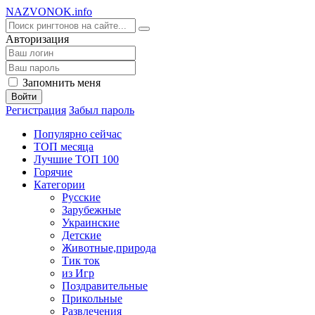
NA
ZVONOK
.info
Авторизация
Запомнить меня
Войти
Регистрация
Забыл пароль
Популярно сейчас
ТОП месяца
Лучшие ТОП 100
Горячие
Категории
Русские
Зарубежные
Украинские
Детские
Животные,природа
Тик ток
из Игр
Поздравительные
Прикольные
Развлечения