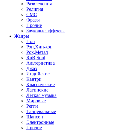
Развлечения
Религия
СМС
Фразы
Прочие
Звуковые эффекты
Жанры
Поп
Рэп,Хип-хоп
Рок,Метал
RnB,Soul
Альтернатива
Джаз
Индийские
Кантри
Классические
Латинские
Легкая музыка
Мировые
Регги
Танцевальные
Шансон
Электронные
Прочие