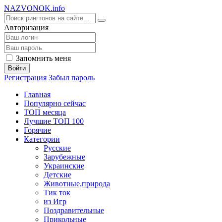
NA
ZVONOK
.info
Авторизация
Запомнить меня
Войти
Регистрация
Забыл пароль
Главная
Популярно сейчас
ТОП месяца
Лучшие ТОП 100
Горячие
Категории
Русские
Зарубежные
Украинские
Детские
Животные,природа
Тик ток
из Игр
Поздравительные
Прикольные