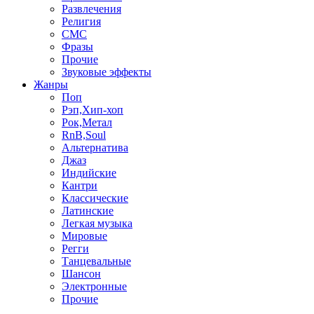
Развлечения
Религия
СМС
Фразы
Прочие
Звуковые эффекты
Жанры
Поп
Рэп,Хип-хоп
Рок,Метал
RnB,Soul
Альтернатива
Джаз
Индийские
Кантри
Классические
Латинские
Легкая музыка
Мировые
Регги
Танцевальные
Шансон
Электронные
Прочие