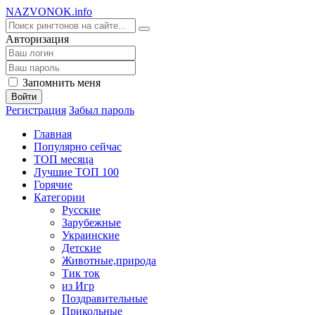
NA
ZVONOK
.info
Авторизация
Запомнить меня
Войти
Регистрация
Забыл пароль
Главная
Популярно сейчас
ТОП месяца
Лучшие ТОП 100
Горячие
Категории
Русские
Зарубежные
Украинские
Детские
Животные,природа
Тик ток
из Игр
Поздравительные
Прикольные