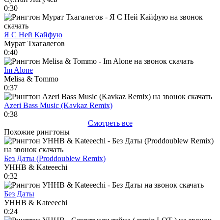
0:30
Я С Ней Кайфую
Мурат Тхагалегов
0:40
Im Alone
Melisa & Tommo
0:37
Azeri Bass Music (Kavkaz Remix)
0:38
Смотреть все
Похожие рингтоны
Без Даты (Proddoublew Remix)
УННВ & Kateeechi
0:32
Без Даты
УННВ & Kateeechi
0:24