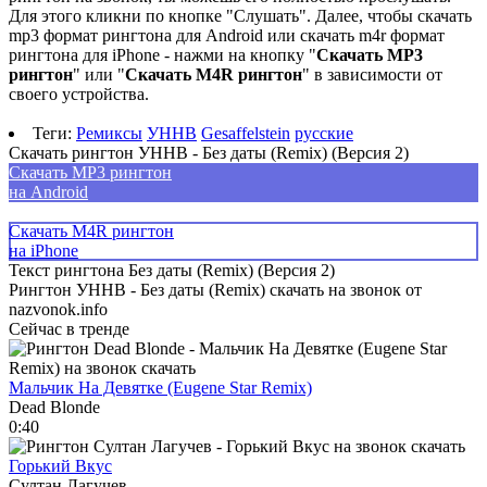
Для этого кликни по кнопке "Слушать". Далее, чтобы скачать
mp3 формат рингтона для Android или скачать m4r формат
рингтона для iPhone - нажми на кнопку "
Скачать MP3
рингтон
" или "
Скачать M4R рингтон
" в зависимости от
своего устройства.
Теги:
Ремиксы
УННВ
Gesaffelstein
русские
Скачать рингтон УННВ - Без даты (Remix) (Версия 2)
Скачать MP3 рингтон
на Android
Скачать M4R рингтон
на iPhone
Текст рингтона Без даты (Remix) (Версия 2)
Рингтон УННВ - Без даты (Remix) скачать на звонок от
nazvonok.info
Сейчас в тренде
Мальчик На Девятке (Eugene Star Remix)
Dead Blonde
0:40
Горький Вкус
Султан Лагучев