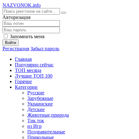
NA
ZVONOK
.info
Авторизация
Запомнить меня
Войти
Регистрация
Забыл пароль
Главная
Популярно сейчас
ТОП месяца
Лучшие ТОП 100
Горячие
Категории
Русские
Зарубежные
Украинские
Детские
Животные,природа
Тик ток
из Игр
Поздравительные
Прикольные