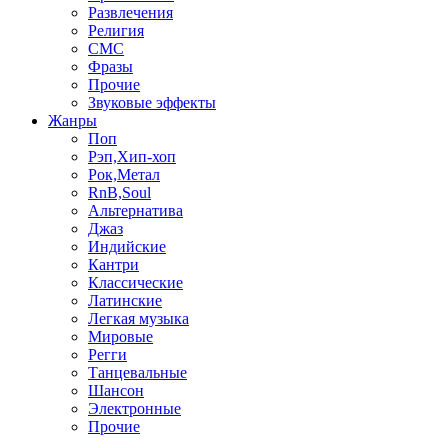
Развлечения
Религия
СМС
Фразы
Прочие
Звуковые эффекты
Жанры
Поп
Рэп,Хип-хоп
Рок,Метал
RnB,Soul
Альтернатива
Джаз
Индийские
Кантри
Классические
Латинские
Легкая музыка
Мировые
Регги
Танцевальные
Шансон
Электронные
Прочие