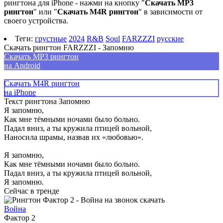
рингтона для iPhone - нажми на кнопку "
Скачать MP3
рингтон
" или "
Скачать M4R рингтон
" в зависимости от
своего устройства.
Теги:
грустные
2024
R&B
Soul
FARZZZI
русские
Скачать рингтон FARZZZI - Запомню
Скачать MP3 рингтон
на Android
Скачать M4R рингтон
на iPhone
Текст рингтона Запомню
Я запомню,
Как мне тёмными ночами было больно.
Падал вниз, а ты кружила птицей вольной,
Наносила шрамы, назвав их «любовью».
Я запомню,
Как мне тёмными ночами было больно.
Падал вниз, а ты кружила птицей вольной,
Я запомню.
Сейчас в тренде
Война
Фактор 2