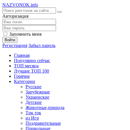
NA
ZVONOK
.info
Авторизация
Запомнить меня
Войти
Регистрация
Забыл пароль
Главная
Популярно сейчас
ТОП месяца
Лучшие ТОП 100
Горячие
Категории
Русские
Зарубежные
Украинские
Детские
Животные,природа
Тик ток
из Игр
Поздравительные
Прикольные