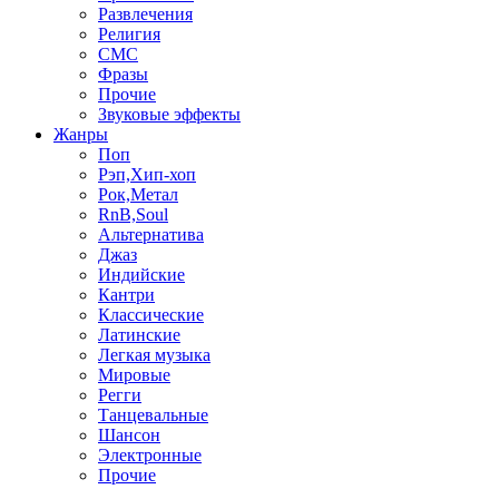
Развлечения
Религия
СМС
Фразы
Прочие
Звуковые эффекты
Жанры
Поп
Рэп,Хип-хоп
Рок,Метал
RnB,Soul
Альтернатива
Джаз
Индийские
Кантри
Классические
Латинские
Легкая музыка
Мировые
Регги
Танцевальные
Шансон
Электронные
Прочие