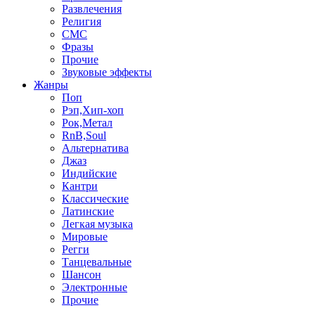
Развлечения
Религия
СМС
Фразы
Прочие
Звуковые эффекты
Жанры
Поп
Рэп,Хип-хоп
Рок,Метал
RnB,Soul
Альтернатива
Джаз
Индийские
Кантри
Классические
Латинские
Легкая музыка
Мировые
Регги
Танцевальные
Шансон
Электронные
Прочие