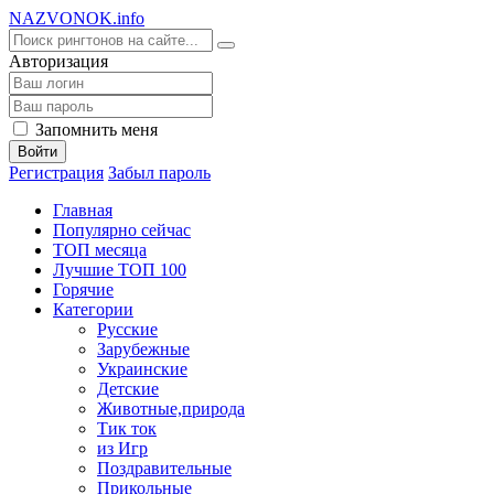
NA
ZVONOK
.info
Авторизация
Запомнить меня
Войти
Регистрация
Забыл пароль
Главная
Популярно сейчас
ТОП месяца
Лучшие ТОП 100
Горячие
Категории
Русские
Зарубежные
Украинские
Детские
Животные,природа
Тик ток
из Игр
Поздравительные
Прикольные