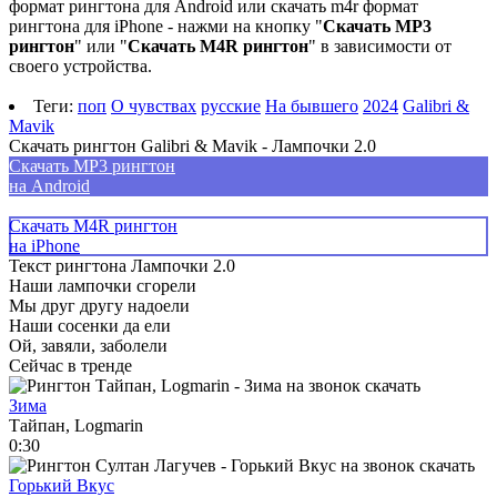
формат рингтона для Android или скачать m4r формат
рингтона для iPhone - нажми на кнопку "
Скачать MP3
рингтон
" или "
Скачать M4R рингтон
" в зависимости от
своего устройства.
Теги:
поп
О чувствах
русские
На бывшего
2024
Galibri &
Mavik
Скачать рингтон Galibri & Mavik - Лампочки 2.0
Скачать MP3 рингтон
на Android
Скачать M4R рингтон
на iPhone
Текст рингтона Лампочки 2.0
Наши лампочки сгорели
Мы друг другу надоели
Наши сосенки да ели
Ой, завяли, заболели
Сейчас в тренде
Зима
Тайпан, Logmarin
0:30
Горький Вкус