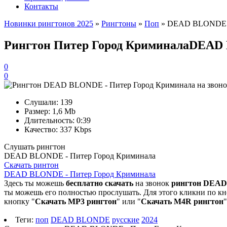
Контакты
Новинки рингтонов 2025
»
Рингтоны
»
Поп
» DEAD BLONDE -
Рингтон Питер Город Криминала
DEAD
0
0
Слушали:
139
Размер:
1,6 Mb
Длительность:
0:39
Качество:
337 Kbps
Слушать рингтон
DEAD BLONDE - Питер Город Криминала
Скачать ринтон
DEAD BLONDE - Питер Город Криминала
Здесь ты можешь
бесплатно скачать
на звонок
рингтон DEAD
ты можешь его полностью прослушать. Для этого кликни по кно
кнопку "
Скачать MP3 рингтон
" или "
Скачать M4R рингтон
Теги:
поп
DEAD BLONDE
русские
2024