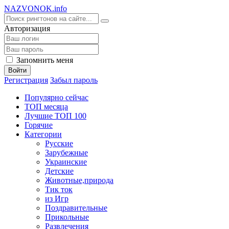
NA
ZVONOK
.info
Авторизация
Запомнить меня
Войти
Регистрация
Забыл пароль
Популярно сейчас
ТОП месяца
Лучшие ТОП 100
Горячие
Категории
Русские
Зарубежные
Украинские
Детские
Животные,природа
Тик ток
из Игр
Поздравительные
Прикольные
Развлечения