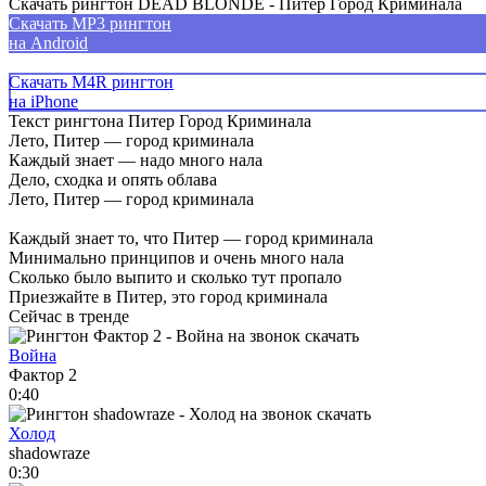
Скачать рингтон DEAD BLONDE - Питер Город Криминала
Скачать MP3 рингтон
на Android
Скачать M4R рингтон
на iPhone
Текст рингтона Питер Город Криминала
Лето, Питер — город криминала
Каждый знает — надо много нала
Дело, сходка и опять облава
Лето, Питер — город криминала
Каждый знает то, что Питер — город криминала
Минимально принципов и очень много нала
Сколько было выпито и сколько тут пропало
Приезжайте в Питер, это город криминала
Сейчас в тренде
Война
Фактор 2
0:40
Холод
shadowraze
0:30