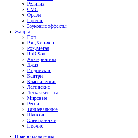
Религия
СМС
Фразы
Прочие
Звуковые эффекты
Жанры
Поп
Рэп,Хип-хоп
Рок,Метал
RnB,Soul
Альтернатива
Джаз
Индийские
Кантри
Классические
Латинские
Легкая музыка
Мировые
Регги
Танцевальные
Шансон
Электронные
Прочие
Правообладателям