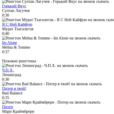
Горький Вкус
Султан Лагучев
0:30
Я С Ней Кайфую
Мурат Тхагалегов
0:40
Im Alone
Melisa & Tommo
0:37
Похожие рингтоны
Ч.П.Х.
Ленинград
0:30
Питер я твой!
Bad Balance
0:35
Питер
Мари Краймбрери