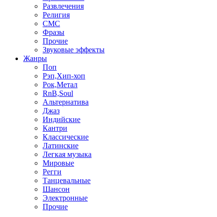
Развлечения
Религия
СМС
Фразы
Прочие
Звуковые эффекты
Жанры
Поп
Рэп,Хип-хоп
Рок,Метал
RnB,Soul
Альтернатива
Джаз
Индийские
Кантри
Классические
Латинские
Легкая музыка
Мировые
Регги
Танцевальные
Шансон
Электронные
Прочие