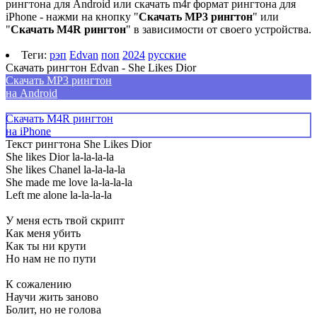
рингтона для Android или скачать m4r формат рингтона для
iPhone - нажми на кнопку "
Скачать MP3 рингтон
" или
"
Скачать M4R рингтон
" в зависимости от своего устройства.
Теги:
рэп
Edvan
поп
2024
русские
Скачать рингтон Edvan - She Likes Dior
Скачать MP3 рингтон
на Android
Скачать M4R рингтон
на iPhone
Текст рингтона She Likes Dior
She likes Dior la-la-la-la
She likes Chanel la-la-la-la
She made me love la-la-la-la
Left me alone la-la-la-la
У меня есть твой скрипт
Как меня убить
Как ты ни крути
Но нам не по пути
К сожалению
Научи жить заново
Болит, но не голова