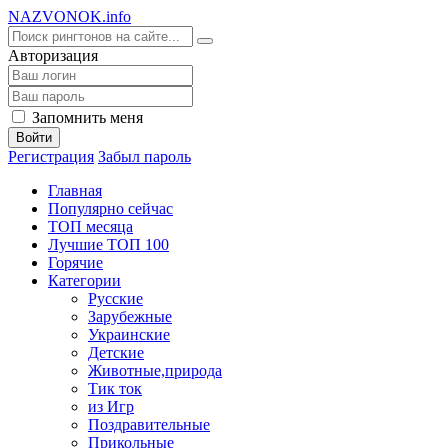
NA
ZVONOK
.info
Авторизация
Запомнить меня
Войти
Регистрация
Забыл пароль
Главная
Популярно сейчас
ТОП месяца
Лучшие ТОП 100
Горячие
Категории
Русские
Зарубежные
Украинские
Детские
Животные,природа
Тик ток
из Игр
Поздравительные
Прикольные