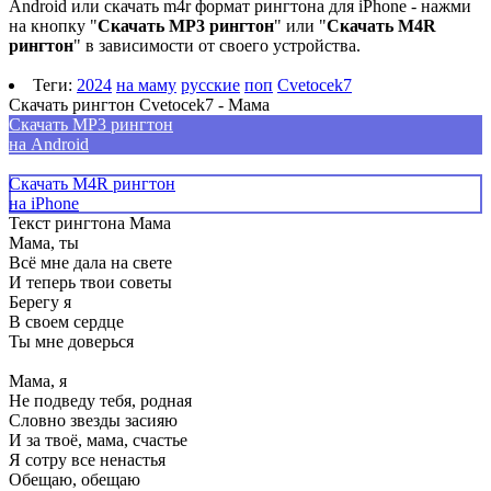
Android или скачать m4r формат рингтона для iPhone - нажми
на кнопку "
Скачать MP3 рингтон
" или "
Скачать M4R
рингтон
" в зависимости от своего устройства.
Теги:
2024
на маму
русские
поп
Cvetocek7
Скачать рингтон Cvetocek7 - Мама
Скачать MP3 рингтон
на Android
Скачать M4R рингтон
на iPhone
Текст рингтона Мама
Мама, ты
Всё мне дала на свете
И теперь твои советы
Берегу я
В своем сердце
Ты мне доверься
Мама, я
Не подведу тебя, родная
Словно звезды засияю
И за твоё, мама, счастье
Я сотру все ненастья
Обещаю, обещаю