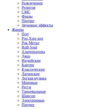
Развлечения
Религия
СМС
Фразы
Прочие
Звуковые эффекты
Жанры
Поп
Рэп,Хип-хоп
Рок,Метал
RnB,Soul
Альтернатива
Джаз
Индийские
Кантри
Классические
Латинские
Легкая музыка
Мировые
Регги
Танцевальные
Шансон
Электронные
Прочие