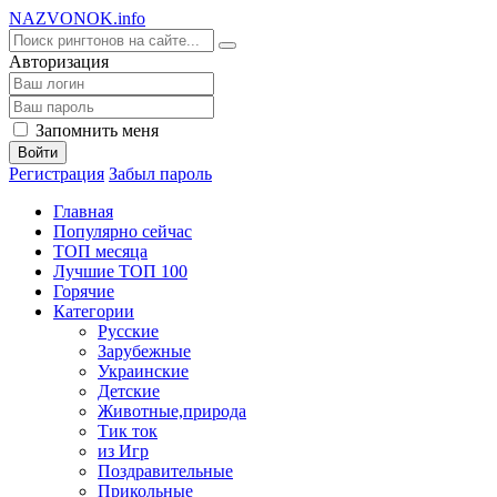
NA
ZVONOK
.info
Авторизация
Запомнить меня
Войти
Регистрация
Забыл пароль
Главная
Популярно сейчас
ТОП месяца
Лучшие ТОП 100
Горячие
Категории
Русские
Зарубежные
Украинские
Детские
Животные,природа
Тик ток
из Игр
Поздравительные
Прикольные