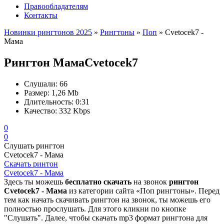
Правообладателям
Контакты
Новинки рингтонов 2025
»
Рингтоны
»
Поп
» Cvetocek7 -
Мама
Рингтон Мама
Cvetocek7
Слушали:
66
Размер:
1,26 Mb
Длительность:
0:31
Качество:
332 Kbps
0
0
Слушать рингтон
Cvetocek7 - Мама
Скачать ринтон
Cvetocek7 - Мама
Здесь ты можешь
бесплатно скачать
на звонок
рингтон
Cvetocek7 - Мама
из категории сайта «Поп рингтоны». Перед
тем как начать скачивать рингтон на звонок, ты можешь его
полностью прослушать. Для этого кликни по кнопке
"Слушать". Далее, чтобы скачать mp3 формат рингтона для