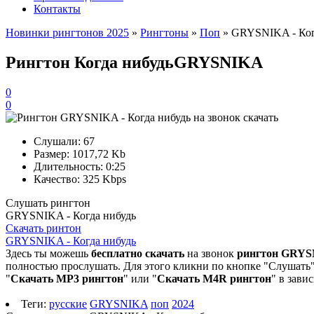
Контакты
Новинки рингтонов 2025
»
Рингтоны
»
Поп
» GRYSNIKA - Ког
Рингтон Когда нибудь
GRYSNIKA
0
0
Слушали:
67
Размер:
1017,72 Kb
Длительность:
0:25
Качество:
325 Kbps
Слушать рингтон
GRYSNIKA - Когда нибудь
Скачать ринтон
GRYSNIKA - Когда нибудь
Здесь ты можешь
бесплатно скачать
на звонок
рингтон GRYSN
полностью прослушать. Для этого кликни по кнопке "Слушать".
"
Скачать MP3 рингтон
" или "
Скачать M4R рингтон
" в зави
Теги:
русские
GRYSNIKA
поп
2024