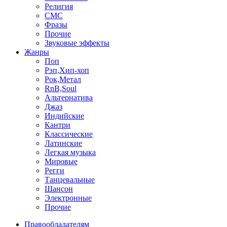
Религия
СМС
Фразы
Прочие
Звуковые эффекты
Жанры
Поп
Рэп,Хип-хоп
Рок,Метал
RnB,Soul
Альтернатива
Джаз
Индийские
Кантри
Классические
Латинские
Легкая музыка
Мировые
Регги
Танцевальные
Шансон
Электронные
Прочие
Правообладателям