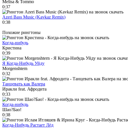
Melisa & Tommo
0:37
Azeri Bass Music (Kavkaz Remix)
0:38
Похожие рингтоны
Когда-нибудь
Кристина
0:39
Я Когда-Нибудь Уйду
Morgenshtern
0:32
Танцевать как Валера
Иракли feat. Афродита
0:33
Когда-нибудь
Шао?Бао!
0:38
Когда-Нибудь Растает Лёд