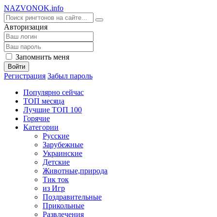
NA
ZVONOK
.info
Авторизация
Запомнить меня
Войти
Регистрация
Забыл пароль
Популярно сейчас
ТОП месяца
Лучшие ТОП 100
Горячие
Категории
Русские
Зарубежные
Украинские
Детские
Животные,природа
Тик ток
из Игр
Поздравительные
Прикольные
Развлечения