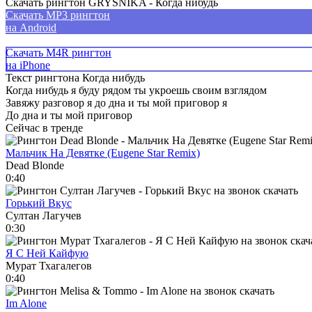
Скачать рингтон GRYSNIKA - Когда нибудь
Скачать MP3 рингтон
на Android
Скачать M4R рингтон
на iPhone
Текст рингтона Когда нибудь
Когда нибудь я буду рядом ты укроешь своим взглядом
Завяжу разговор я до дна и ты мой приговор я
До дна и ты мой приговор
Сейчас в тренде
Мальчик На Девятке (Eugene Star Remix)
Dead Blonde
0:40
Горький Вкус
Султан Лагучев
0:30
Я С Ней Кайфую
Мурат Тхагалегов
0:40
Im Alone