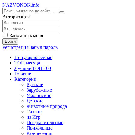
NA
ZVONOK
.info
Авторизация
Запомнить меня
Войти
Регистрация
Забыл пароль
Популярно сейчас
ТОП месяца
Лучшие ТОП 100
Горячие
Категории
Русские
Зарубежные
Украинские
Детские
Животные,природа
Тик ток
из Игр
Поздравительные
Прикольные
Развлечения