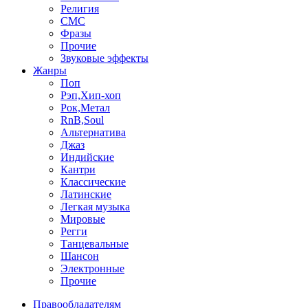
Религия
СМС
Фразы
Прочие
Звуковые эффекты
Жанры
Поп
Рэп,Хип-хоп
Рок,Метал
RnB,Soul
Альтернатива
Джаз
Индийские
Кантри
Классические
Латинские
Легкая музыка
Мировые
Регги
Танцевальные
Шансон
Электронные
Прочие
Правообладателям