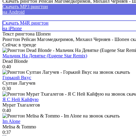
Скачать рингтон Рейсан Магомедкеримов, Михаил Черняев - 
Скачать MP3 рингтон
на Android
Скачать M4R рингтон
на iPhone
Текст рингтона Шопен
Рингтон Рейсан Магомедкеримов, Михаил Черняев - Шопен скач
Сейчас в тренде
Мальчик На Девятке (Eugene Star Remix)
Dead Blonde
0:40
Горький Вкус
Султан Лагучев
0:30
Я С Ней Кайфую
Мурат Тхагалегов
0:40
Im Alone
Melisa & Tommo
0:37