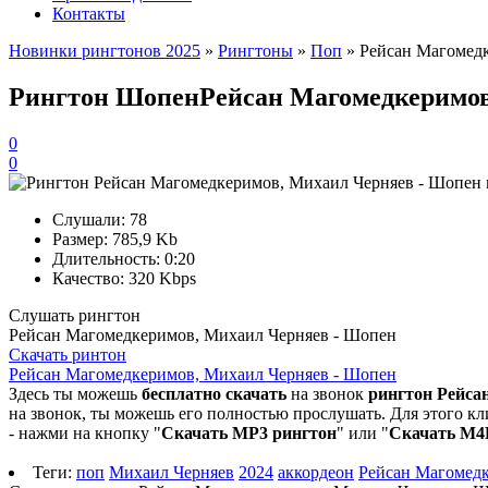
Контакты
Новинки рингтонов 2025
»
Рингтоны
»
Поп
» Рейсан Магомед
Рингтон Шопен
Рейсан Магомедкеримо
0
0
Слушали:
78
Размер:
785,9 Kb
Длительность:
0:20
Качество:
320 Kbps
Слушать рингтон
Рейсан Магомедкеримов, Михаил Черняев - Шопен
Скачать ринтон
Рейсан Магомедкеримов, Михаил Черняев - Шопен
Здесь ты можешь
бесплатно скачать
на звонок
рингтон Рейса
на звонок, ты можешь его полностью прослушать. Для этого кл
- нажми на кнопку "
Скачать MP3 рингтон
" или "
Скачать M4
Теги:
поп
Михаил Черняев
2024
аккордеон
Рейсан Магомед