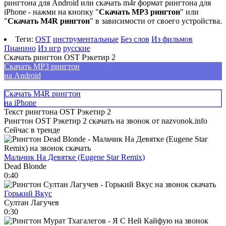
рингтона для Android или скачать m4r формат рингтона для
iPhone - нажми на кнопку "
Скачать MP3 рингтон
" или
"
Скачать M4R рингтон
" в зависимости от своего устройства.
Теги:
OST
инструментальные
Без слов
Из фильмов
Пианино
Из игр
русские
Скачать рингтон OST Рэкетир 2
Скачать MP3 рингтон
на Android
Скачать M4R рингтон
на iPhone
Текст рингтона OST Рэкетир 2
Рингтон OST Рэкетир 2 скачать на звонок от nazvonok.info
Сейчас в тренде
Мальчик На Девятке (Eugene Star Remix)
Dead Blonde
0:40
Горький Вкус
Султан Лагучев
0:30