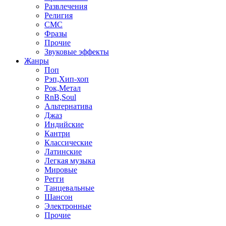
Развлечения
Религия
СМС
Фразы
Прочие
Звуковые эффекты
Жанры
Поп
Рэп,Хип-хоп
Рок,Метал
RnB,Soul
Альтернатива
Джаз
Индийские
Кантри
Классические
Латинские
Легкая музыка
Мировые
Регги
Танцевальные
Шансон
Электронные
Прочие