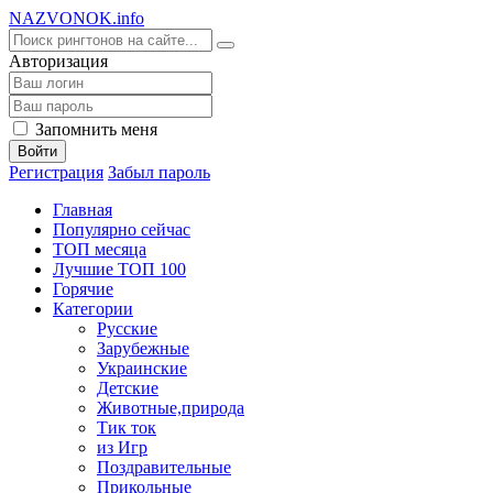
NA
ZVONOK
.info
Авторизация
Запомнить меня
Войти
Регистрация
Забыл пароль
Главная
Популярно сейчас
ТОП месяца
Лучшие ТОП 100
Горячие
Категории
Русские
Зарубежные
Украинские
Детские
Животные,природа
Тик ток
из Игр
Поздравительные
Прикольные