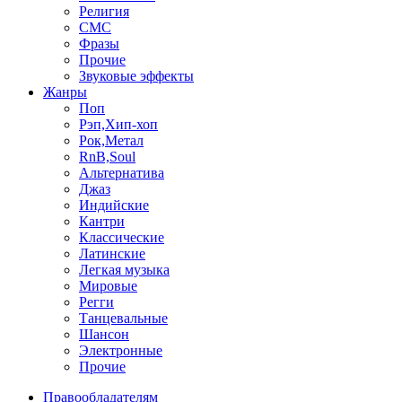
Религия
СМС
Фразы
Прочие
Звуковые эффекты
Жанры
Поп
Рэп,Хип-хоп
Рок,Метал
RnB,Soul
Альтернатива
Джаз
Индийские
Кантри
Классические
Латинские
Легкая музыка
Мировые
Регги
Танцевальные
Шансон
Электронные
Прочие
Правообладателям