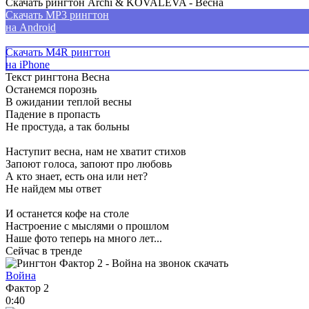
Скачать рингтон Archi & KOVALEVA - Весна
Скачать MP3 рингтон
на Android
Скачать M4R рингтон
на iPhone
Текст рингтона Весна
Останемся порознь
В ожидании теплой весны
Падение в пропасть
Не простуда, а так больны
Наступит весна, нам не хватит стихов
Запоют голоса, запоют про любовь
А кто знает, есть она или нет?
Не найдем мы ответ
И останется кофе на столе
Настроение с мыслями о прошлом
Наше фото теперь на много лет...
Сейчас в тренде
Война
Фактор 2
0:40