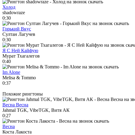
Холод
shadowraze
0:30
Горький Вкус
Султан Лагучев
0:30
Я С Ней Кайфую
Мурат Тхагалегов
0:40
Im Alone
Melisa & Tommo
0:37
Похожие рингтоны
Весна Весна
Jahmal TGK, VibeTGK, Витя АК
0:27
Весна
Коста Лакоста