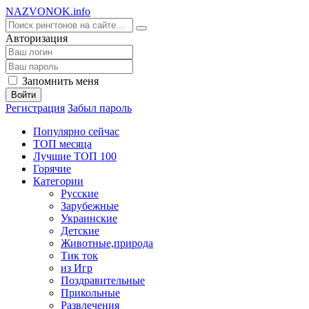
NA
ZVONOK
.info
Авторизация
Запомнить меня
Войти
Регистрация
Забыл пароль
Популярно сейчас
ТОП месяца
Лучшие ТОП 100
Горячие
Категории
Русские
Зарубежные
Украинские
Детские
Животные,природа
Тик ток
из Игр
Поздравительные
Прикольные
Развлечения