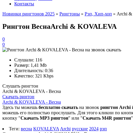
Контакты
Новинки рингтонов 2025
»
Рингтоны
»
Рэп, Хип-хоп
» Archi 
Рингтон Весна
Archi & KOVALEVA
0
0
Слушали:
116
Размер:
1,41 Mb
Длительность:
0:36
Качество:
321 Kbps
Слушать рингтон
Archi & KOVALEVA - Весна
Скачать ринтон
Archi & KOVALEVA - Весна
Здесь ты можешь
бесплатно скачать
на звонок
рингтон Archi
можешь его полностью прослушать. Для этого кликни по кнопке
кнопку "
Скачать MP3 рингтон
" или "
Скачать M4R рингтон
Теги:
весна
KOVALEVA
Archi
русские
2024
рэп