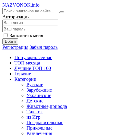
NA
ZVONOK
.info
Авторизация
Запомнить меня
Войти
Регистрация
Забыл пароль
Популярно сейчас
ТОП месяца
Лучшие ТОП 100
Горячие
Категории
Русские
Зарубежные
Украинские
Детские
Животные,природа
Тик ток
из Игр
Поздравительные
Прикольные
Развлечения