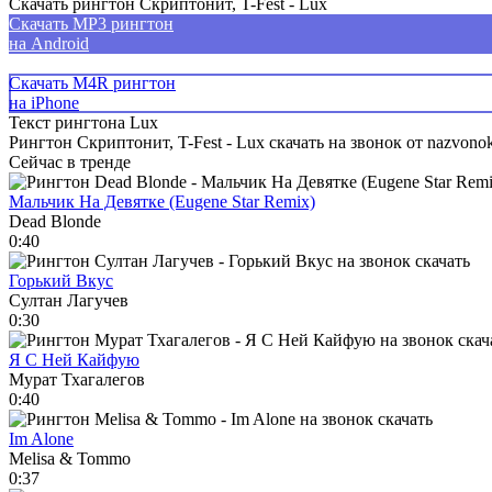
Скачать рингтон Скриптонит, T-Fest - Lux
Скачать MP3 рингтон
на Android
Скачать M4R рингтон
на iPhone
Текст рингтона Lux
Рингтон Скриптонит, T-Fest - Lux скачать на звонок от nazvonok
Сейчас в тренде
Мальчик На Девятке (Eugene Star Remix)
Dead Blonde
0:40
Горький Вкус
Султан Лагучев
0:30
Я С Ней Кайфую
Мурат Тхагалегов
0:40
Im Alone
Melisa & Tommo
0:37