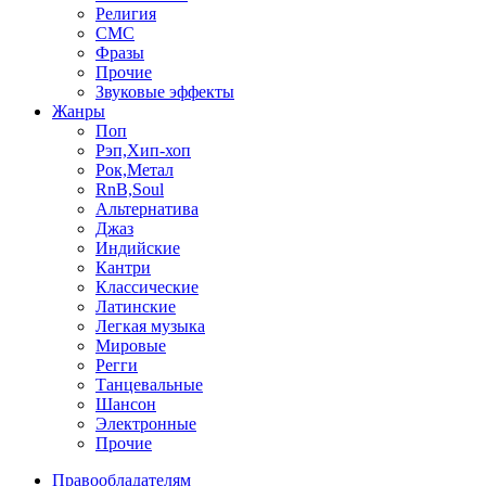
Религия
СМС
Фразы
Прочие
Звуковые эффекты
Жанры
Поп
Рэп,Хип-хоп
Рок,Метал
RnB,Soul
Альтернатива
Джаз
Индийские
Кантри
Классические
Латинские
Легкая музыка
Мировые
Регги
Танцевальные
Шансон
Электронные
Прочие
Правообладателям