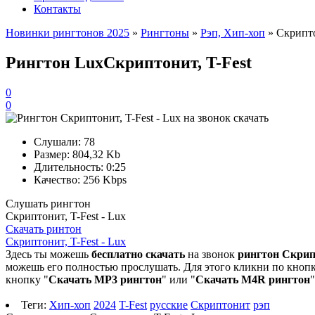
Контакты
Новинки рингтонов 2025
»
Рингтоны
»
Рэп, Хип-хоп
» Скрипто
Рингтон Lux
Скриптонит, T-Fest
0
0
Слушали:
78
Размер:
804,32 Kb
Длительность:
0:25
Качество:
256 Kbps
Слушать рингтон
Скриптонит, T-Fest - Lux
Скачать ринтон
Скриптонит, T-Fest - Lux
Здесь ты можешь
бесплатно скачать
на звонок
рингтон Скрипт
можешь его полностью прослушать. Для этого кликни по кнопке
кнопку "
Скачать MP3 рингтон
" или "
Скачать M4R рингтон
Теги:
Хип-хоп
2024
T-Fest
русские
Скриптонит
рэп