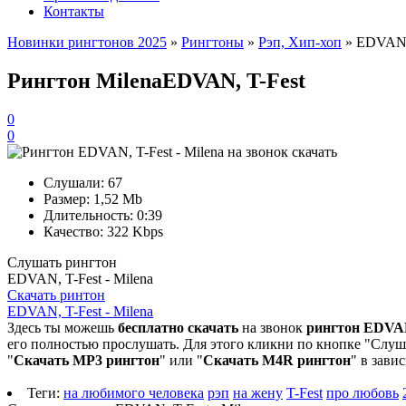
Контакты
Новинки рингтонов 2025
»
Рингтоны
»
Рэп, Хип-хоп
» EDVAN, 
Рингтон Milena
EDVAN, T-Fest
0
0
Слушали:
67
Размер:
1,52 Mb
Длительность:
0:39
Качество:
322 Kbps
Слушать рингтон
EDVAN, T-Fest - Milena
Скачать ринтон
EDVAN, T-Fest - Milena
Здесь ты можешь
бесплатно скачать
на звонок
рингтон EDVAN,
его полностью прослушать. Для этого кликни по кнопке "Слуша
"
Скачать MP3 рингтон
" или "
Скачать M4R рингтон
" в зави
Теги:
на любимого человека
рэп
на жену
T-Fest
про любовь