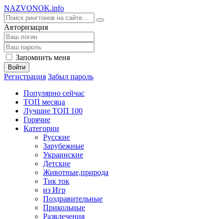
NA
ZVONOK
.info
Авторизация
Запомнить меня
Войти
Регистрация
Забыл пароль
Популярно сейчас
ТОП месяца
Лучшие ТОП 100
Горячие
Категории
Русские
Зарубежные
Украинские
Детские
Животные,природа
Тик ток
из Игр
Поздравительные
Прикольные
Развлечения