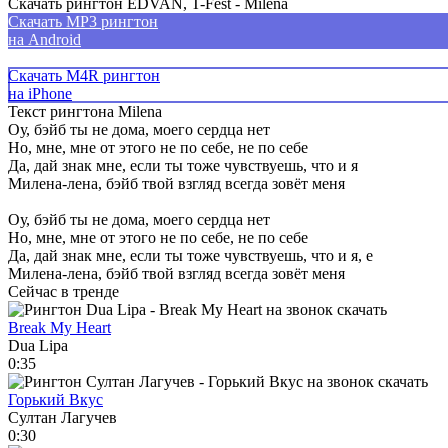
Скачать рингтон EDVAN, T-Fest - Milena
Скачать MP3 рингтон
на Android
Скачать M4R рингтон
на iPhone
Текст рингтона Milena
Оу, бэйб ты не дома, моего сердца нет
Но, мне, мне от этого не по себе, не по себе
Да, дай знак мне, если ты тоже чувствуешь, что и я
Милена-лена, бэйб твой взгляд всегда зовёт меня
Оу, бэйб ты не дома, моего сердца нет
Но, мне, мне от этого не по себе, не по себе
Да, дай знак мне, если ты тоже чувствуешь, что и я, е
Милена-лена, бэйб твой взгляд всегда зовёт меня
Сейчас в тренде
Break My Heart
Dua Lipa
0:35
Горький Вкус
Султан Лагучев
0:30