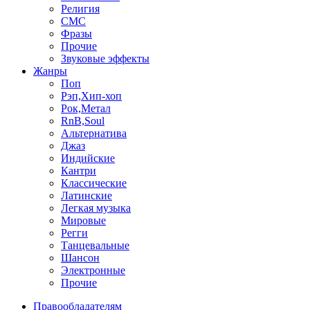
Религия
СМС
Фразы
Прочие
Звуковые эффекты
Жанры
Поп
Рэп,Хип-хоп
Рок,Метал
RnB,Soul
Альтернатива
Джаз
Индийские
Кантри
Классические
Латинские
Легкая музыка
Мировые
Регги
Танцевальные
Шансон
Электронные
Прочие
Правообладателям