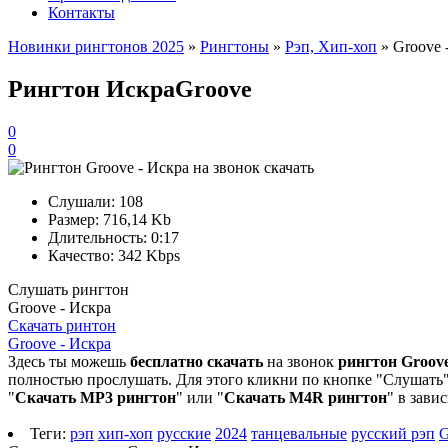
Контакты
Новинки рингтонов 2025
»
Рингтоны
»
Рэп, Хип-хоп
» Groove 
Рингтон Искра
Groove
0
0
Слушали:
108
Размер:
716,14 Kb
Длительность:
0:17
Качество:
342 Kbps
Слушать рингтон
Groove - Искра
Скачать ринтон
Groove - Искра
Здесь ты можешь
бесплатно скачать
на звонок
рингтон Groove
полностью прослушать. Для этого кликни по кнопке "Слушать".
"
Скачать MP3 рингтон
" или "
Скачать M4R рингтон
" в зави
Теги:
рэп
хип-хоп
русские
2024
танцевальные
русский рэп
G