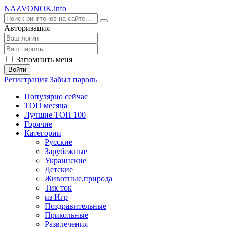
NA
ZVONOK
.info
Авторизация
Запомнить меня
Войти
Регистрация
Забыл пароль
Популярно сейчас
ТОП месяца
Лучшие ТОП 100
Горячие
Категории
Русские
Зарубежные
Украинские
Детские
Животные,природа
Тик ток
из Игр
Поздравительные
Прикольные
Развлечения