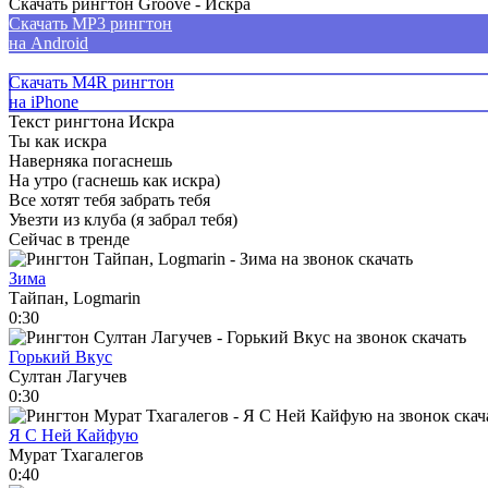
Скачать рингтон Groove - Искра
Скачать MP3 рингтон
на Android
Скачать M4R рингтон
на iPhone
Текст рингтона Искра
Ты как искра
Наверняка погаснешь
На утро (гаснешь как искра)
Все хотят тебя забрать тебя
Увезти из клуба (я забрал тебя)
Сейчас в тренде
Зима
Тайпан, Logmarin
0:30
Горький Вкус
Султан Лагучев
0:30
Я С Ней Кайфую
Мурат Тхагалегов
0:40