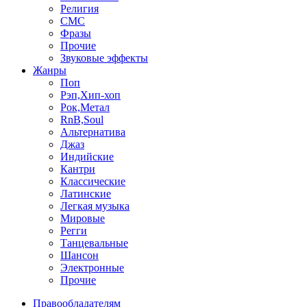
Религия
СМС
Фразы
Прочие
Звуковые эффекты
Жанры
Поп
Рэп,Хип-хоп
Рок,Метал
RnB,Soul
Альтернатива
Джаз
Индийские
Кантри
Классические
Латинские
Легкая музыка
Мировые
Регги
Танцевальные
Шансон
Электронные
Прочие
Правообладателям