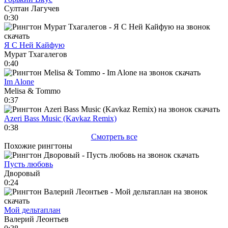
Султан Лагучев
0:30
Я С Ней Кайфую
Мурат Тхагалегов
0:40
Im Alone
Melisa & Tommo
0:37
Azeri Bass Music (Kavkaz Remix)
0:38
Смотреть все
Похожие рингтоны
Пусть любовь
Дворовый
0:24
Мой дельтаплан
Валерий Леонтьев