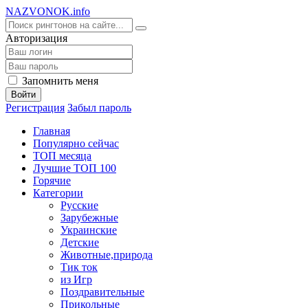
NA
ZVONOK
.info
Авторизация
Запомнить меня
Войти
Регистрация
Забыл пароль
Главная
Популярно сейчас
ТОП месяца
Лучшие ТОП 100
Горячие
Категории
Русские
Зарубежные
Украинские
Детские
Животные,природа
Тик ток
из Игр
Поздравительные
Прикольные