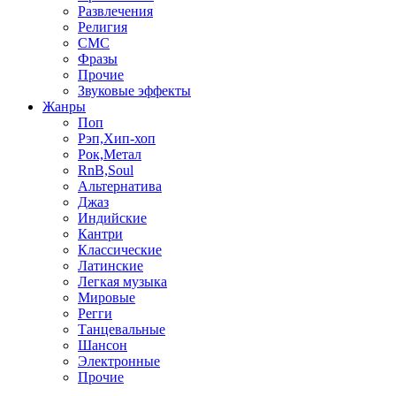
Развлечения
Религия
СМС
Фразы
Прочие
Звуковые эффекты
Жанры
Поп
Рэп,Хип-хоп
Рок,Метал
RnB,Soul
Альтернатива
Джаз
Индийские
Кантри
Классические
Латинские
Легкая музыка
Мировые
Регги
Танцевальные
Шансон
Электронные
Прочие