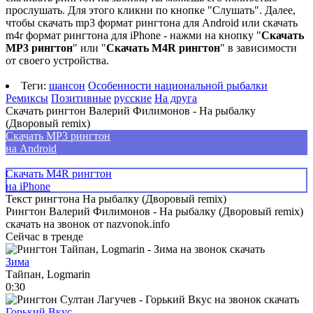
прослушать. Для этого кликни по кнопке "Слушать". Далее,
чтобы скачать mp3 формат рингтона для Android или скачать
m4r формат рингтона для iPhone - нажми на кнопку "
Скачать
MP3 рингтон
" или "
Скачать M4R рингтон
" в зависимости
от своего устройства.
Теги:
шансон
Особенности национальной рыбалки
Ремиксы
Позитивные
русские
На друга
Скачать рингтон Валерий Филимонов - На рыбалку
(Дворовый remix)
Скачать MP3 рингтон
на Android
Скачать M4R рингтон
на iPhone
Текст рингтона На рыбалку (Дворовый remix)
Рингтон Валерий Филимонов - На рыбалку (Дворовый remix)
скачать на звонок от nazvonok.info
Сейчас в тренде
Зима
Тайпан, Logmarin
0:30
Горький Вкус